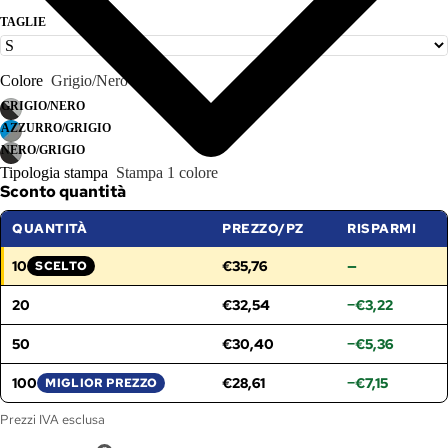
TAGLIE
Colore
Grigio/Nero
GRIGIO/NERO
AZZURRO/GRIGIO
NERO/GRIGIO
Tipologia stampa
Stampa 1 colore
Sconto quantità
QUANTITÀ
PREZZO/PZ
RISPARMI
10
€35,76
—
SCELTO
FASCIA SELEZIONATA:
20
€32,54
−€3,22
50
€30,40
−€5,36
100
€28,61
−€7,15
MIGLIOR PREZZO
Prezzi IVA esclusa