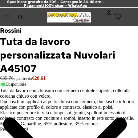
Spedizione gratuita da 50€ - Consegna in 24-48 ore -
Pagamenti 100% sicuri -
WhatsApp
Rossini
Tuta da lavoro
personalizzata Nuvolari
A45107
€35,76
€28,61
a partire da
Disponibile
Tuta da lavoro con chiusura con cerniera centrale coperta, collo alla
coreana chiuso con velcro.
Due taschini applicati al petto chiusi con cerniera, due tasche inferiori
applicate con profilo di colore a contrasto, elastico ai polsi.
Elastico posteriore in vita e toppe sui gomiti, spalloni in tessuto di
colore a contrasto con cuciture a rombi, inserto in rete sotto le ascelle.
Materiale: Gabardine, 65% poliestere, 35% cotone.
Peso 245 g/m²