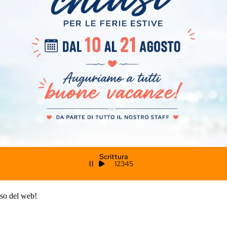
Scrittura
1
2
3
4
5
sso del web!