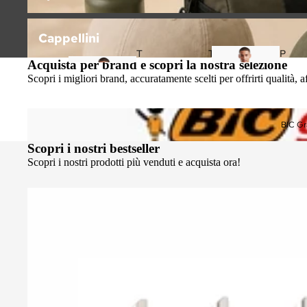
Cappellini
Cappellini
T
T
P
Acquista per brand e scopri la nostra selezione
-
-
o
Scopri i migliori brand, accuratamente scelti per offrirti qualità, 
S
S
l
h
hi
o
BIC Graphic
ir
rt
BIC Gr
t
(
Scopri i nostri bestseller
M
Scopri i nostri prodotti più venduti e acquista ora!
a
ni
c
a
L
u
n
g
a
)