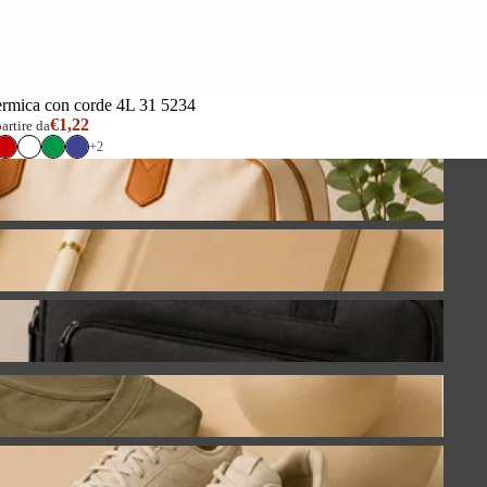
ermica con corde 4L 31 5234
€1,22
partire da
+2