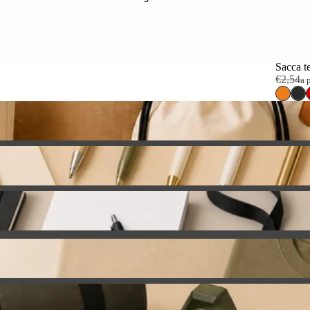
Sacca t
€2,54
a 