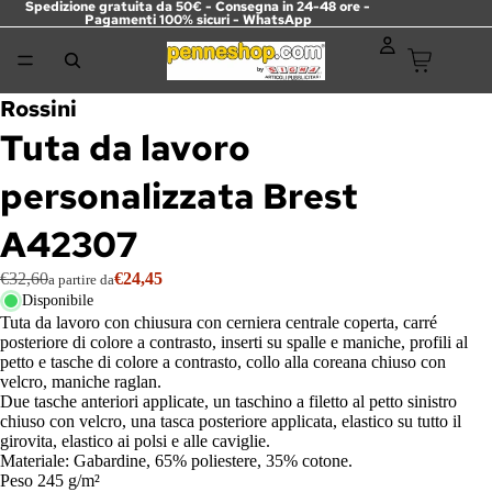
Spedizione gratuita da 50€ - Consegna in 24-48 ore -
Pagamenti 100% sicuri -
WhatsApp
Rossini
Tuta da lavoro
personalizzata Brest
A42307
€32,60
€24,45
a partire da
Disponibile
Tuta da lavoro con chiusura con cerniera centrale coperta, carré
posteriore di colore a contrasto, inserti su spalle e maniche, profili al
petto e tasche di colore a contrasto, collo alla coreana chiuso con
velcro, maniche raglan.
Due tasche anteriori applicate, un taschino a filetto al petto sinistro
chiuso con velcro, una tasca posteriore applicata, elastico su tutto il
girovita, elastico ai polsi e alle caviglie.
Materiale: Gabardine, 65% poliestere, 35% cotone.
Peso 245 g/m²