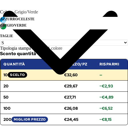
Colore
Grigio/Verde
AZZURRO/CELESTE
GRIGIO/VERDE
TAGLIE
Tipologia stampa
Stampa 1 colore
Sconto quantità
QUANTITÀ
PREZZO/PZ
RISPARMI
10
€32,60
—
SCELTO
FASCIA SELEZIONATA:
20
€29,67
−€2,93
50
€27,71
−€4,89
100
€26,08
−€6,52
200
€24,45
−€8,15
MIGLIOR PREZZO