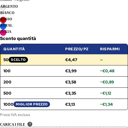
ARGENTO
BIANCO
ROSSO
ROYAL
FUXIA
Sconto quantità
QUANTITÀ
PREZZO/PZ
RISPARMI
50
€4,47
—
SCELTO
FASCIA SELEZIONATA:
100
€3,99
−€0,48
200
€3,58
−€0,89
500
€3,35
−€1,12
1000
€3,13
−€1,34
MIGLIOR PREZZO
Prezzi IVA esclusa
?
CARICA I FILE