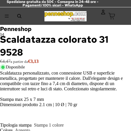
Spedizione gratuita da 50€ - Consegna in 24-48 ore -
Pagamenti 100% sicuri -
WhatsApp
Penneshop
3
4
Scaldatazza colorato 31
9528
€4,47
€3,13
a partire da
Disponibile
Scaldatazza personalizzato, con connessione USB e superficie
metallica, progettato per mantenere il calore. Dall'elegante design e
compatibile con tazze fino a 7,4 cm di diametro, dispone di un
interruttore sul retro e luci di stato. Confezionato singolarmente.
Stampa max 25 x 7 mm
Dimensioni prodotto 2.1 cm | 10 Ø | 70 gr
Tipologia stampa
Stampa 1 colore
Colore
Argento