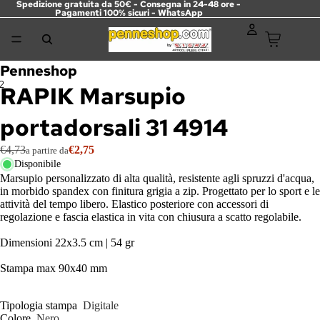
Spedizione gratuita da 50€ - Consegna in 24-48 ore -
Pagamenti 100% sicuri -
WhatsApp
Penneshop
2
RAPIK Marsupio
portadorsali 31 4914
€4,73
€2,75
a partire da
Disponibile
Marsupio personalizzato di alta qualità, resistente agli spruzzi d'acqua,
in morbido spandex con finitura grigia a zip. Progettato per lo sport e le
attività del tempo libero. Elastico posteriore con accessori di
regolazione e fascia elastica in vita con chiusura a scatto regolabile.
Dimensioni 22x3.5 cm | 54 gr
Stampa max 90x40 mm
Tipologia stampa
Digitale
Colore
Nero