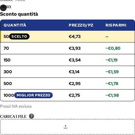
NERO
Sconto quantità
QUANTITÀ
PREZZO/PZ
RISPARMI
50
€4,73
—
SCELTO
FASCIA SELEZIONATA:
70
€3,93
−€0,80
150
€3,54
−€1,19
300
€3,14
−€1,59
500
€2,95
−€1,78
1000
€2,75
−€1,98
MIGLIOR PREZZO
Prezzi IVA esclusa
?
CARICA I FILE