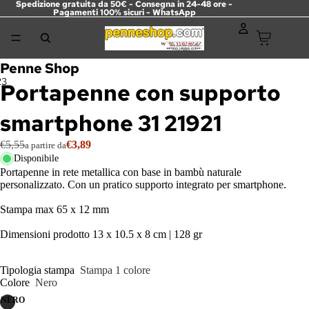
Spedizione gratuita da 50€ - Consegna in 24-48 ore -
Pagamenti 100% sicuri -
WhatsApp
Penne Shop
2
3
Portapenne con supporto
smartphone 31 21921
€5,55
€3,89
a partire da
Disponibile
Portapenne in rete metallica con base in bambù naturale
personalizzato. Con un pratico supporto integrato per smartphone.
Stampa max 65 x 12 mm
Dimensioni prodotto 13 x 10.5 x 8 cm | 128 gr
Tipologia stampa
Stampa 1 colore
Colore
Nero
NERO