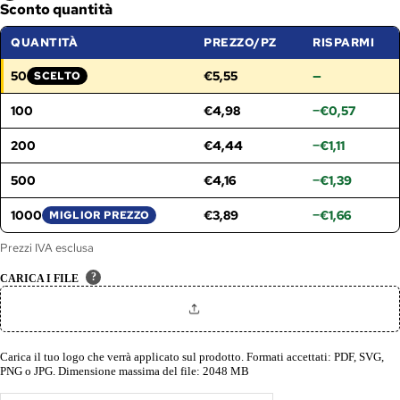
Sconto quantità
QUANTITÀ
PREZZO/PZ
RISPARMI
50
€5,55
—
SCELTO
FASCIA SELEZIONATA:
100
€4,98
−€0,57
200
€4,44
−€1,11
500
€4,16
−€1,39
1000
€3,89
−€1,66
MIGLIOR PREZZO
Prezzi IVA esclusa
?
CARICA I FILE
Carica il tuo logo che verrà applicato sul prodotto. Formati accettati: PDF, SVG,
PNG o JPG. Dimensione massima del file: 2048 MB