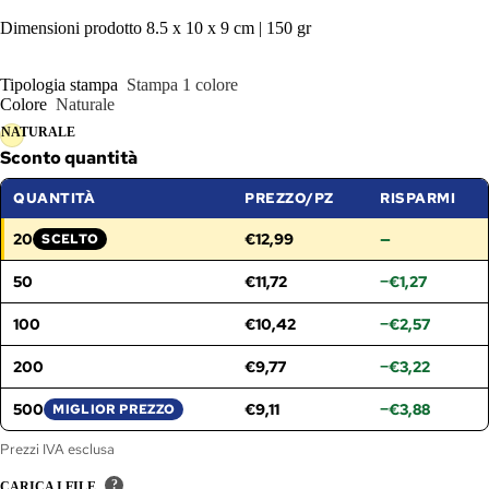
Dimensioni prodotto 8.5 x 10 x 9 cm | 150 gr
Tipologia stampa
Stampa 1 colore
Colore
Naturale
NATURALE
Sconto quantità
QUANTITÀ
PREZZO/PZ
RISPARMI
20
€12,99
—
SCELTO
FASCIA SELEZIONATA:
50
€11,72
−€1,27
100
€10,42
−€2,57
200
€9,77
−€3,22
500
€9,11
−€3,88
MIGLIOR PREZZO
Prezzi IVA esclusa
?
CARICA I FILE