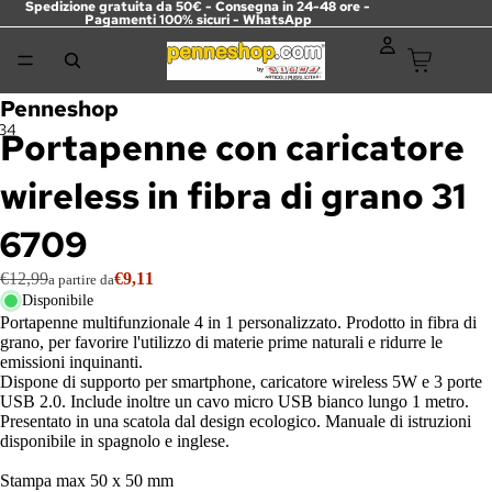
Spedizione gratuita da 50€ - Consegna in 24-48 ore -
Pagamenti 100% sicuri -
WhatsApp
Penneshop
3
4
Portapenne con caricatore
wireless in fibra di grano 31
6709
€12,99
€9,11
a partire da
Disponibile
Portapenne multifunzionale 4 in 1 personalizzato. Prodotto in fibra di
grano, per favorire l'utilizzo di materie prime naturali e ridurre le
emissioni inquinanti.
Dispone di supporto per smartphone, caricatore wireless 5W e 3 porte
USB 2.0. Include inoltre un cavo micro USB bianco lungo 1 metro.
Presentato in una scatola dal design ecologico. Manuale di istruzioni
disponibile in spagnolo e inglese.
Stampa max 50 x 50 mm