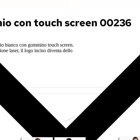
nio con touch screen 00236
inio bianco con gommino touch screen.
one laser, il logo inciso diventa dello
C
F
C
G