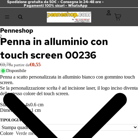
Spedizione gratuita da 50€ - Consegna in 24-48 ore -
Pagamenti 100% sicuri -
WhatsApp
Penneshop
2
Penna in alluminio con
touch screen 00236
€0,78
€0,55
a partire da
Disponibile
Penna a scatto personalizzata in alluminio bianco con gommino touch
screen.
Se la personalizzazione scelta è ad incisione laser, il logo inciso diventa
dello stesso colore del touch screen.
Stampa max
4x
0.6
cm
Dimensioni 14x1 cm
TIPOLOGIA STAMPA
Colore
Verde mela