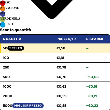
ROSSO
ARANCIONE
BLU
VERDE MELA
CELESTE
Sconto quantità
QUANTITÀ
PREZZO/PZ
RISPARMI
50
€1,58
—
SCELTO
FASCIA SELEZIONATA:
100
€1,18
—
250
€0,78
—
500
€0,70
−€0,08
1000
€0,62
−€0,16
2000
€0,59
−€0,19
5000
€0,55
−€0,23
MIGLIOR PREZZO