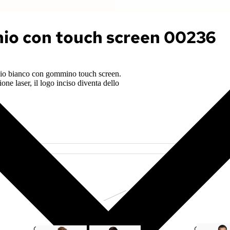
nio con touch screen 00236
inio bianco con gommino touch screen.
one laser, il logo inciso diventa dello
C
F
C
G