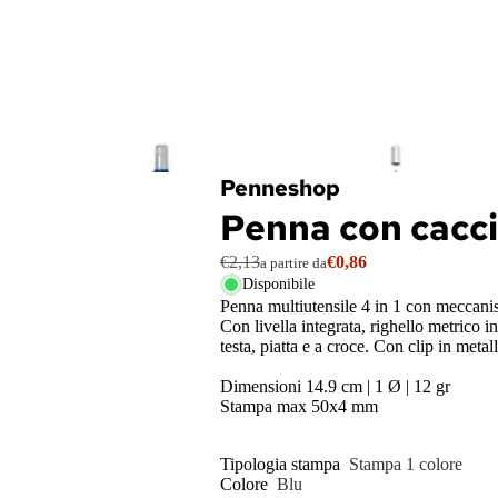
l
e
c
a
t
o
s
al
l
ti
lo
o
c
g
a
i
c
h
Penneshop
e
Penna con caccia
€2,13
€0,86
a partire da
A
Disponibile
s
Penna multiutensile 4 in 1 con meccani
t
Con livella integrata, righello metrico in
testa, piatta e a croce. Con clip in metal
u
c
Dimensioni 14.9 cm | 1 Ø | 12 gr
ci
Stampa max 50x4 mm
/
P
Tipologia stampa
Stampa 1 colore
o
Colore
Blu