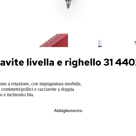
a
o
m
m
r
n
a
a
ti
f
rc
ti
c
e
a
t
o
zi
e
l
o
B
a
n
I
ri
a
C
t
®
vite livella e righello 31 44
e
smo a rotazione, con impugnatura morbida.
 centimetri/pollici e cacciavite a doppia
lo e inchiostro blu.
Abbigliamento