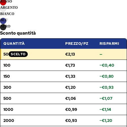
ROSSO
ARGENTO
BIANCO
BLU
NERO
Sconto quantità
QUANTITÀ
PREZZO/PZ
RISPARMI
50
€2,13
—
SCELTO
FASCIA SELEZIONATA:
100
€1,73
−€0,40
150
€1,33
−€0,80
300
€1,20
−€0,93
500
€1,06
−€1,07
1000
€0,99
−€1,14
2000
€0,93
−€1,20