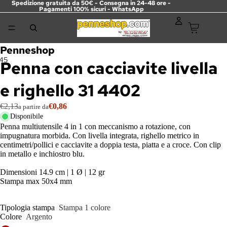
Spedizione gratuita da 50€ - Consegna in 24-48 ore -
Pagamenti 100% sicuri -
WhatsApp
Penneshop
4
5
6
Penna con cacciavite livella
e righello 31 4402
€2,13
€0,86
a partire da
Disponibile
Penna multiutensile 4 in 1 con meccanismo a rotazione, con
impugnatura morbida. Con livella integrata, righello metrico in
centimetri/pollici e cacciavite a doppia testa, piatta e a croce. Con clip
in metallo e inchiostro blu.
Dimensioni 14.9 cm | 1 Ø | 12 gr
Stampa max 50x4 mm
Tipologia stampa
Stampa 1 colore
Colore
Argento