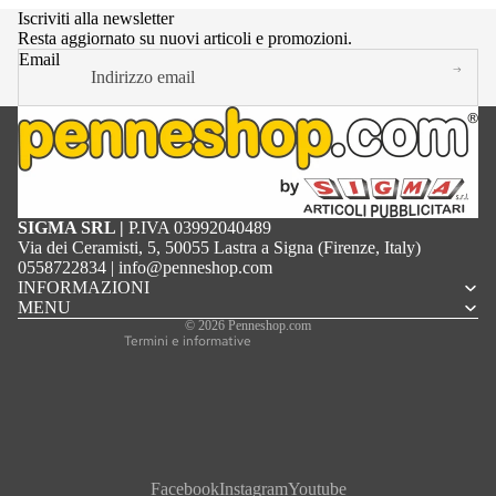
Iscriviti alla newsletter
Resta aggiornato su nuovi articoli e promozioni.
Email
Informativa sulla privacy
SIGMA SRL |
P.IVA 03992040489
Termini e condizioni del servizio
Via dei Ceramisti, 5, 50055 Lastra a Signa (Firenze, Italy)
Informativa sulle spedizioni
0558722834
|
info@penneshop.com
Recapiti
INFORMAZIONI
Informativa sui rimborsi
MENU
Informativa legale
© 2026
Penneshop.com
Termini e informative
Facebook
Instagram
Youtube