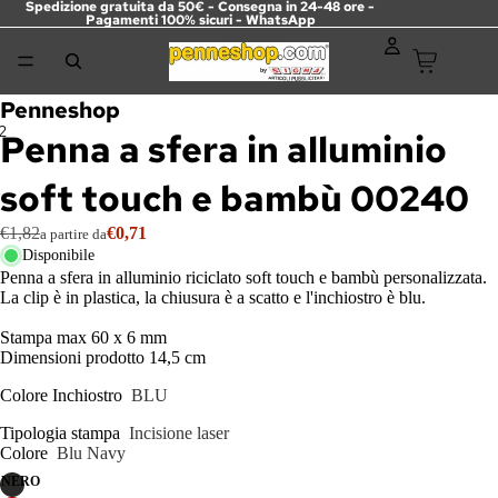
Spedizione gratuita da 50€ - Consegna in 24-48 ore -
Pagamenti 100% sicuri -
WhatsApp
Penneshop
2
Penna a sfera in alluminio
soft touch e bambù 00240
€1,82
€0,71
a partire da
Disponibile
Penna a sfera in alluminio riciclato soft touch e bambù personalizzata.
La clip è in plastica, la chiusura è a scatto e l'inchiostro è blu.
Stampa max 60 x 6 mm
Dimensioni prodotto 14,5 cm
Colore Inchiostro
BLU
Tipologia stampa
Incisione laser
Colore
Blu Navy
NERO