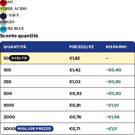
ROSSO
VERDE ACIDO
BLU NAVY
GRIGIO
AZURE BLUE
Sconto quantità
QUANTITÀ
PREZZO/PZ
RISPARMI
50
€1,82
—
SCELTO
FASCIA SELEZIONATA:
100
€1,42
−€0,40
250
€1,02
−€0,80
500
€0,92
−€0,90
1000
€0,81
−€1,01
2000
€0,76
−€1,06
5000
€0,71
−€1,11
MIGLIOR PREZZO