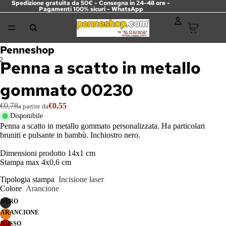
Spedizione gratuita da 50€ - Consegna in 24-48 ore -
Pagamenti 100% sicuri -
WhatsApp
Penneshop
2
Penna a scatto in metallo
gommato 00230
€0,78
€0,55
a partire da
Disponibile
Penna a scatto in metallo gommato personalizzata. Ha particolari
bruniti e pulsante in bambù. Inchiostro nero.
Dimensioni prodotto 14x1 cm
Stampa max 4x0,6 cm
Tipologia stampa
Incisione laser
Colore
Arancione
NERO
ARANCIONE
ROSSO