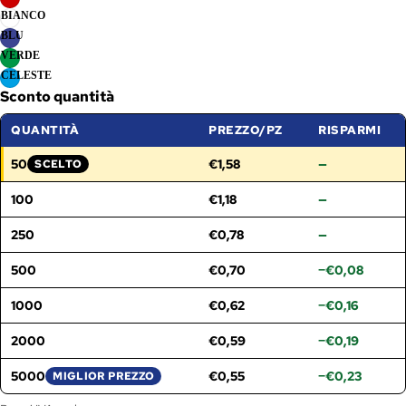
BIANCO
BLU
VERDE
CELESTE
Sconto quantità
QUANTITÀ
PREZZO/PZ
RISPARMI
50
€1,58
—
SCELTO
FASCIA SELEZIONATA:
100
€1,18
—
250
€0,78
—
500
€0,70
−€0,08
1000
€0,62
−€0,16
2000
€0,59
−€0,19
5000
€0,55
−€0,23
MIGLIOR PREZZO