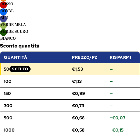
ROSSO
ROYAL
BLU
VERDE MELA
VERDE SCURO
BIANCO
Sconto quantità
QUANTITÀ
PREZZO/PZ
RISPARMI
50
€1,53
—
SCELTO
FASCIA SELEZIONATA:
100
€1,13
—
150
€0,99
—
300
€0,73
—
500
€0,66
−€0,07
1000
€0,58
−€0,15