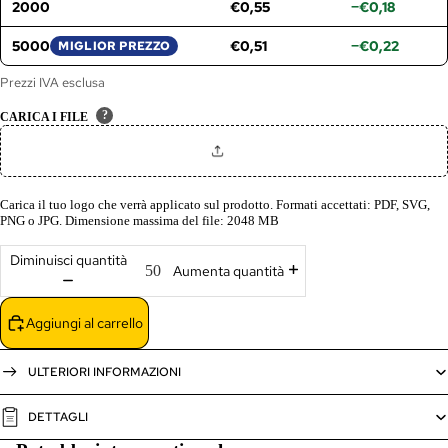
2000
€0,55
−€0,18
5000
€0,51
−€0,22
MIGLIOR PREZZO
Prezzi IVA esclusa
?
CARICA I FILE
Carica il tuo logo che verrà applicato sul prodotto. Formati accettati: PDF, SVG,
PNG o JPG. Dimensione massima del file: 2048 MB
Diminuisci quantità
Aumenta quantità
Aggiungi al carrello
ULTERIORI INFORMAZIONI
DETTAGLI