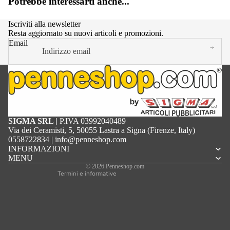
Potrebbe interessarti anche...
Iscriviti alla newsletter
Resta aggiornato su nuovi articoli e promozioni.
Email
Informativa sulla privacy
SIGMA SRL |
P.IVA 03992040489
Termini e condizioni del servizio
Via dei Ceramisti, 5, 50055 Lastra a Signa (Firenze, Italy)
Informativa sulle spedizioni
0558722834
|
info@penneshop.com
Recapiti
INFORMAZIONI
Informativa sui rimborsi
MENU
Informativa legale
© 2026
Penneshop.com
Termini e informative