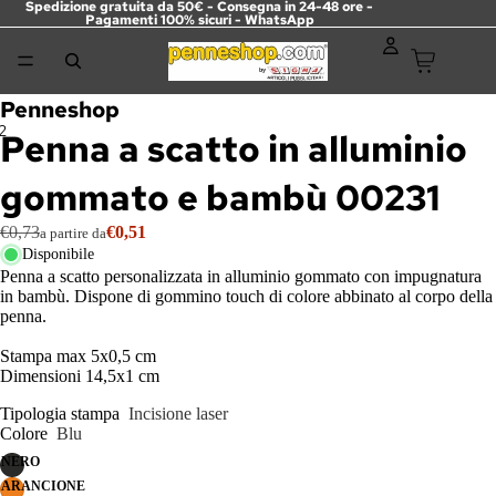
Spedizione gratuita da 50€ - Consegna in 24-48 ore -
Pagamenti 100% sicuri -
WhatsApp
Penneshop
2
Penna a scatto in alluminio
gommato e bambù 00231
€0,73
€0,51
a partire da
Disponibile
Penna a scatto personalizzata in alluminio gommato con impugnatura
in bambù. Dispone di gommino touch di colore abbinato al corpo della
penna.
Stampa max 5x0,5 cm
Dimensioni 14,5x1 cm
Tipologia stampa
Incisione laser
Colore
Blu
NERO
ARANCIONE