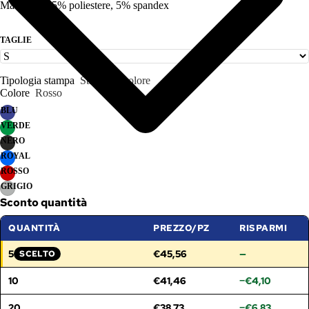
Materiale: 95% poliestere, 5% spandex
TAGLIE
Tipologia stampa
Stampa 1 colore
Colore
Rosso
BLU
VERDE
NERO
ROYAL
ROSSO
GRIGIO
Sconto quantità
QUANTITÀ
PREZZO/PZ
RISPARMI
5
€45,56
—
SCELTO
FASCIA SELEZIONATA:
10
€41,46
−€4,10
20
€38,73
−€6,83