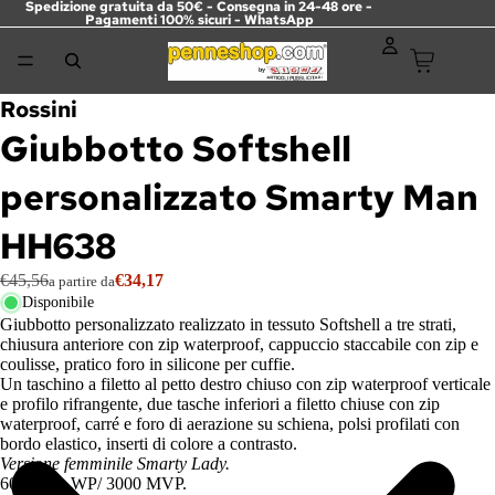
Spedizione gratuita da 50€ - Consegna in 24-48 ore -
Pagamenti 100% sicuri -
WhatsApp
Rossini
Giubbotto Softshell
personalizzato Smarty Man
HH638
€45,56
€34,17
a partire da
Disponibile
Giubbotto personalizzato realizzato in tessuto Softshell a tre strati,
chiusura anteriore con zip waterproof, cappuccio staccabile con zip e
coulisse, pratico foro in silicone per cuffie.
Un taschino a filetto al petto destro chiuso con zip waterproof verticale
e profilo rifrangente, due tasche inferiori a filetto chiuse con zip
waterproof, carré e foro di aerazione su schiena, polsi profilati con
bordo elastico, inserti di colore a contrasto.
Versione femminile Smarty Lady.
6000 mm WP/ 3000 MVP.