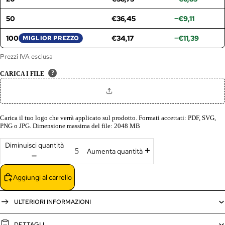
50
€36,45
−€9,11
100
€34,17
−€11,39
MIGLIOR PREZZO
Prezzi IVA esclusa
?
CARICA I FILE
Carica il tuo logo che verrà applicato sul prodotto. Formati accettati: PDF, SVG,
PNG o JPG. Dimensione massima del file: 2048 MB
Diminuisci quantità
Aumenta quantità
Aggiungi al carrello
ULTERIORI INFORMAZIONI
DETTAGLI