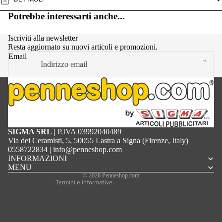
Potrebbe interessarti anche...
Iscriviti alla newsletter
Resta aggiornato su nuovi articoli e promozioni.
Email
Informativa sulla privacy
SIGMA SRL |
P.IVA 03992040489
Termini e condizioni del servizio
Via dei Ceramisti, 5, 50055 Lastra a Signa (Firenze, Italy)
Informativa sulle spedizioni
0558722834
|
info@penneshop.com
Recapiti
INFORMAZIONI
Informativa sui rimborsi
MENU
Informativa legale
© 2026
Penneshop.com
Termini e informative