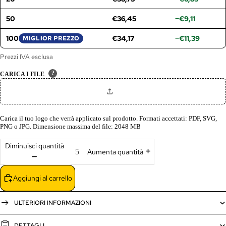
50
€36,45
−€9,11
100
€34,17
−€11,39
MIGLIOR PREZZO
Prezzi IVA esclusa
?
CARICA I FILE
Carica il tuo logo che verrà applicato sul prodotto. Formati accettati: PDF, SVG,
PNG o JPG. Dimensione massima del file: 2048 MB
Diminuisci quantità
Aumenta quantità
Aggiungi al carrello
ULTERIORI INFORMAZIONI
DETTAGLI