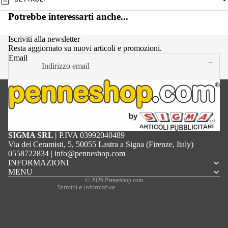
Potrebbe interessarti anche...
Iscriviti alla newsletter
Resta aggiornato su nuovi articoli e promozioni.
Email
Informativa sulla privacy
SIGMA SRL |
P.IVA 03992040489
Termini e condizioni del servizio
Via dei Ceramisti, 5, 50055 Lastra a Signa (Firenze, Italy)
Informativa sulle spedizioni
0558722834
|
info@penneshop.com
Recapiti
INFORMAZIONI
Informativa sui rimborsi
MENU
Informativa legale
© 2026
Penneshop.com
Termini e informative