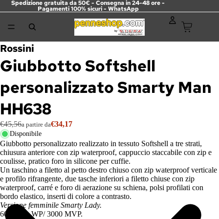
Spedizione gratuita da 50€ - Consegna in 24-48 ore -
Pagamenti 100% sicuri -
WhatsApp
Rossini
Giubbotto Softshell
personalizzato Smarty Man
HH638
€45,56
€34,17
a partire da
Disponibile
Giubbotto personalizzato realizzato in tessuto Softshell a tre strati,
chiusura anteriore con zip waterproof, cappuccio staccabile con zip e
coulisse, pratico foro in silicone per cuffie.
Un taschino a filetto al petto destro chiuso con zip waterproof verticale
e profilo rifrangente, due tasche inferiori a filetto chiuse con zip
waterproof, carré e foro di aerazione su schiena, polsi profilati con
bordo elastico, inserti di colore a contrasto.
Versione femminile Smarty Lady.
6000 mm WP/ 3000 MVP.