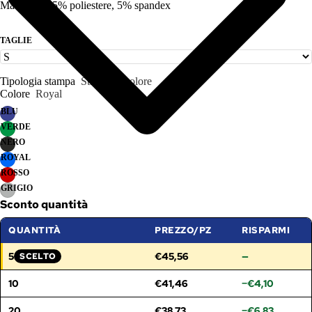
Materiale: 95% poliestere, 5% spandex
TAGLIE
Tipologia stampa
Stampa 1 colore
Colore
Royal
BLU
VERDE
NERO
ROYAL
ROSSO
GRIGIO
Sconto quantità
QUANTITÀ
PREZZO/PZ
RISPARMI
5
€45,56
—
SCELTO
FASCIA SELEZIONATA:
10
€41,46
−€4,10
20
€38,73
−€6,83