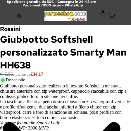
Spedizione gratuita da 50€ - Consegna in 24-48 ore -
Pagamenti 100% sicuri -
WhatsApp
Rossini
Giubbotto Softshell
personalizzato Smarty Man
HH638
€45,56
€34,17
a partire da
Disponibile
Giubbotto personalizzato realizzato in tessuto Softshell a tre strati,
chiusura anteriore con zip waterproof, cappuccio staccabile con zip e
coulisse, pratico foro in silicone per cuffie.
Un taschino a filetto al petto destro chiuso con zip waterproof verticale
e profilo rifrangente, due tasche inferiori a filetto chiuse con zip
waterproof, carré e foro di aerazione su schiena, polsi profilati con
bordo elastico, inserti di colore a contrasto.
Versione femminile Smarty Lady.
6000 mm WP/ 3000 MVP.