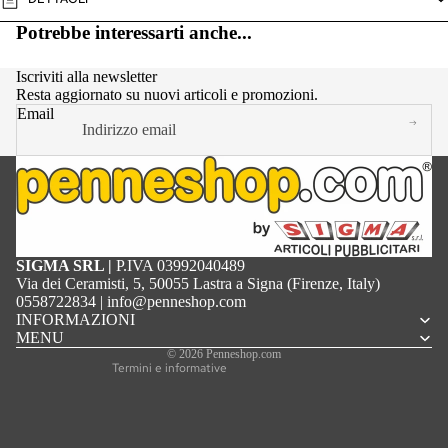
Potrebbe interessarti anche...
Iscriviti alla newsletter
Resta aggiornato su nuovi articoli e promozioni.
Email
Informativa sulla privacy
SIGMA SRL |
P.IVA 03992040489
Termini e condizioni del servizio
Via dei Ceramisti, 5, 50055 Lastra a Signa (Firenze, Italy)
Informativa sulle spedizioni
0558722834
|
info@penneshop.com
Recapiti
INFORMAZIONI
Informativa sui rimborsi
MENU
Informativa legale
© 2026
Penneshop.com
Termini e informative