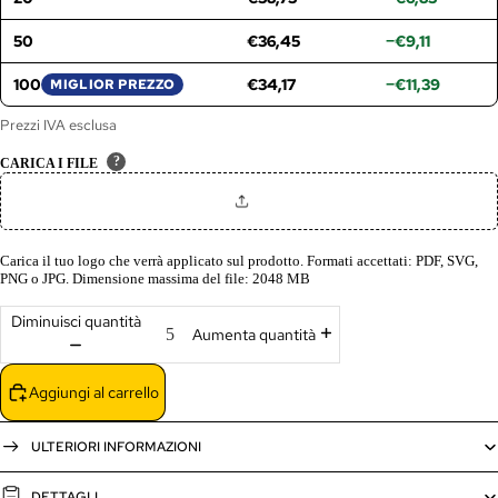
50
€36,45
−€9,11
100
€34,17
−€11,39
MIGLIOR PREZZO
Prezzi IVA esclusa
?
CARICA I FILE
Carica il tuo logo che verrà applicato sul prodotto. Formati accettati: PDF, SVG,
PNG o JPG. Dimensione massima del file: 2048 MB
Diminuisci quantità
Aumenta quantità
Aggiungi al carrello
ULTERIORI INFORMAZIONI
DETTAGLI