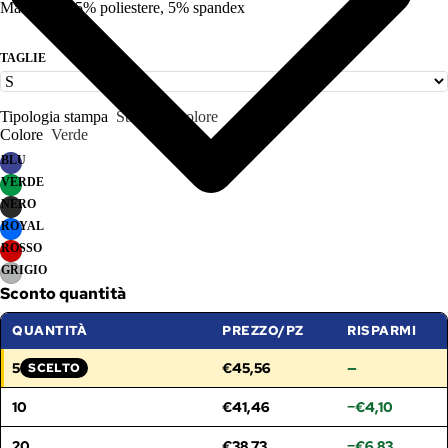
Materiale: 95% poliestere, 5% spandex
TAGLIE
Tipologia stampa
Stampa 1 colore
Colore
Verde
BLU
VERDE
NERO
ROYAL
ROSSO
GRIGIO
Sconto quantità
QUANTITÀ
PREZZO/PZ
RISPARMI
5
€45,56
—
SCELTO
FASCIA SELEZIONATA:
10
€41,46
−€4,10
20
€38,73
−€6,83