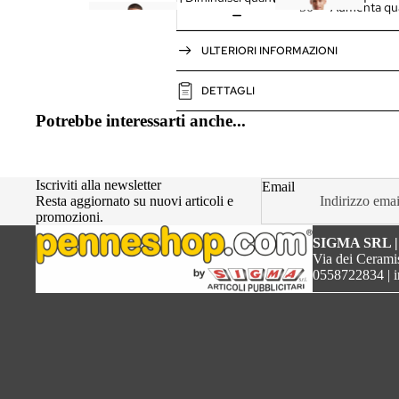
Aumenta qua
-
-
o
S
S
l
ULTERIORI INFORMAZIONI
h
hi
o
ir
rt
DETTAGLI
t
(
Potrebbe interessarti anche...
M
a
ni
c
Iscriviti alla newsletter
Email
Resta aggiornato su nuovi articoli e
a
promozioni.
L
SIGMA SRL 
u
Via dei Ceramis
n
0558722834
|
g
a
)