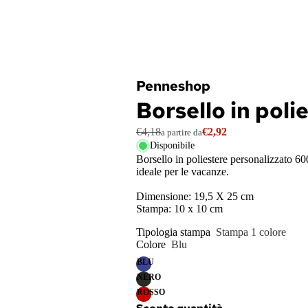
l
e
c
a
t
o
s
al
l
ti
lo
o
c
g
a
i
Penneshop
c
Borsello in pol
h
e
€4,18
€2,92
a partire da
Disponibile
Borsello in poliestere personalizzato 60
A
ideale per le vacanze.
s
Dimensione: 19,5 X 25 cm
t
Stampa: 10 x 10 cm
u
c
Tipologia stampa
Stampa 1 colore
Colore
Blu
ci
BLU
/
NERO
P
ROSSO
o