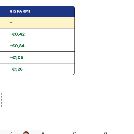
RISPARMI
—
−€0,42
−€0,84
−€1,05
−€1,26
G
P
C
G