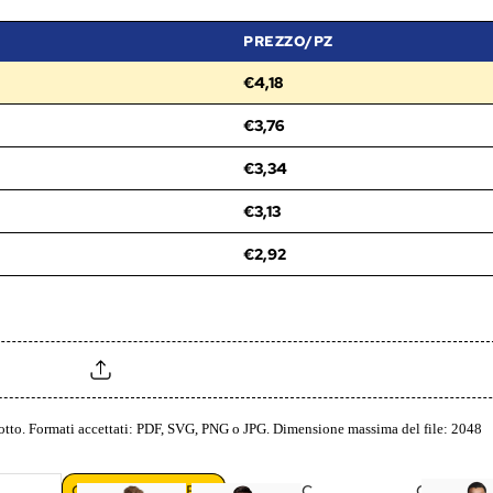
PREZZO/PZ
€4,18
€3,76
€3,34
€3,13
€2,92
odotto. Formati accettati: PDF, SVG, PNG o JPG. Dimensione massima del file: 2048
C
F
C
G