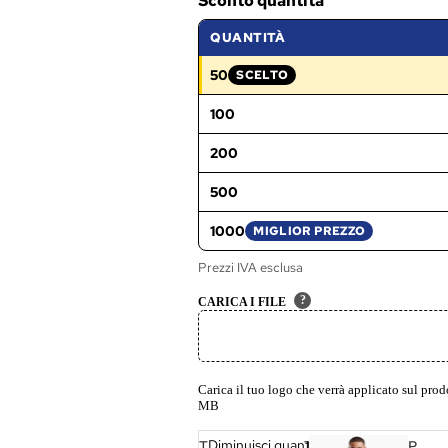
Sconto quantità
r
t
QUANTITÀ
a
p
50
SCELTO
FASCIA SELEZIONATA:
e
100
n
n
200
e
500
1000
MIGLIOR PREZZO
Prezzi IVA esclusa
?
CARICA I FILE
Carica il tuo logo che verrà applicato sul pr
MB
Diminuisci quantità
T
T
P