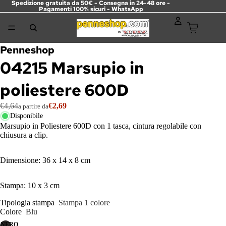
Spedizione gratuita da 50€ - Consegna in 24-48 ore -
Pagamenti 100% sicuri -
WhatsApp
Penneshop
04215 Marsupio in
poliestere 600D
€4,64
€2,69
a partire da
Disponibile
Marsupio in Poliestere 600D con 1 tasca, cintura regolabile con
chiusura a clip.
Dimensione: 36 x 14 x 8 cm
Stampa: 10 x 3 cm
Tipologia stampa
Stampa 1 colore
Colore
Blu
NERO