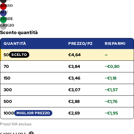
ROSSO
BLU
VERDE
GRIGIO
Sconto quantità
QUANTITÀ
PREZZO/PZ
RISPARMI
50
€4,64
—
SCELTO
FASCIA SELEZIONATA:
70
€3,84
−€0,80
150
€3,46
−€1,18
300
€3,07
−€1,57
500
€2,88
−€1,76
1000
€2,69
−€1,95
MIGLIOR PREZZO
Prezzi IVA esclusa
?