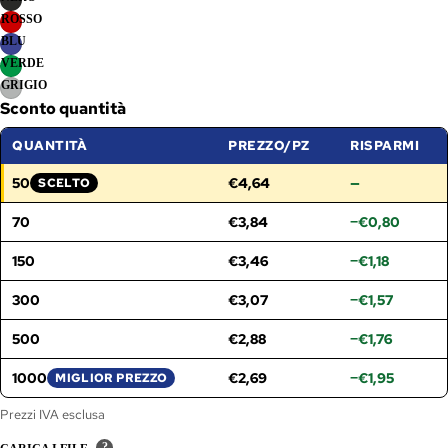
ROSSO
BLU
VERDE
GRIGIO
Sconto quantità
QUANTITÀ
PREZZO/PZ
RISPARMI
50
€4,64
—
SCELTO
FASCIA SELEZIONATA:
70
€3,84
−€0,80
150
€3,46
−€1,18
300
€3,07
−€1,57
500
€2,88
−€1,76
1000
€2,69
−€1,95
MIGLIOR PREZZO
Prezzi IVA esclusa
?