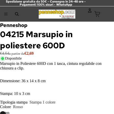
Spedizione gratuita da 50€ - Consegna in 24-48 ore -
Pagamenti 100% sicuri -
WhatsApp
Penneshop
04215 Marsupio in
poliestere 600D
€4,64
€2,69
a partire da
Disponibile
Marsupio in Poliestere 600D con 1 tasca, cintura regolabile con
chiusura a clip.
Dimensione: 36 x 14 x 8 cm
Stampa: 10 x 3 cm
Tipologia stampa
Stampa 1 colore
Colore
Rosso
NERO