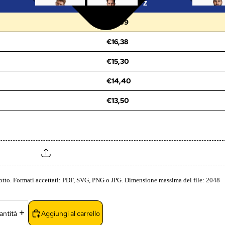
PREZZO/PZ
a
e
a
iu
€17,99
n
l
m
b
o
p
ic
b
€16,38
t
e
ie
o
ti
t
€15,30
e
ti
r
€14,40
e
€13,50
odotto. Formati accettati: PDF, SVG, PNG o JPG. Dimensione massima del file: 2048
Aggiungi al carrello
ntità