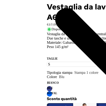
r
Vestaglia da la
t
a
A62307
p
e
€17,99
€13,50
a partire da
n
Disponibile
n
Vestaglia da donna con chiusura centrale
Due tasche e un taschino applicati, schie
e
Materiale: Gabardine, 65% poliestere, 3
Peso 145 g/m²
TAGLIE
Tipologia stampa
Stampa 1 colore
Colore
Blu
BIANCO
BLU
ROYAL
Sconto quantità
T
T
P