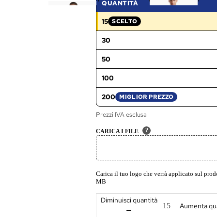
QUANTITÀ
-
-
o
15
S
S
l
SCELTO
FASCIA SELEZIONATA:
h
hi
o
30
ir
rt
t
(
50
M
a
100
ni
200
MIGLIOR PREZZO
c
a
Prezzi IVA esclusa
L
?
CARICA I FILE
u
n
g
a
Carica il tuo logo che verrà applicato sul pr
)
MB
Diminuisci quantità
Aumenta qua