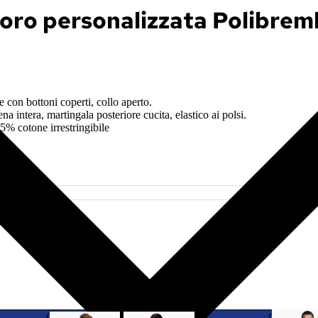
voro personalizzata Polibre
 con bottoni coperti, collo aperto.
na intera, martingala posteriore cucita, elastico ai polsi.
5% cotone irrestringibile
C
F
C
G